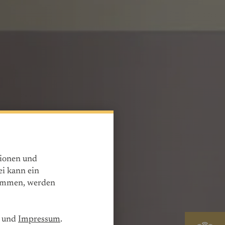
tionen und
ei kann ein
timmen, werden
und
Impressum
.